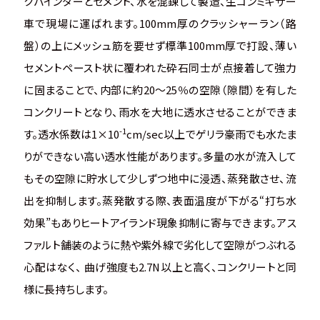
クバインダーとセメント、水を混錬して製造、生コンミキサー
車で現場に運ばれます。100mm厚のクラッシャーラン（路
盤）の上にメッシュ筋を要せず標準100mm厚で打設、薄い
セメントペースト状に覆われた砕石同士が点接着して強力
に固まることで、内部に約20～25％の空隙（隙間）を有した
コンクリートとなり、雨水を大地に透水させることができま
-1
す。透水係数は1×10
cm/sec以上でゲリラ豪雨でも水たま
りができない高い透水性能があります。多量の水が流入して
もその空隙に貯水して少しずつ地中に浸透、蒸発散させ、流
出を抑制します。蒸発散する際、表面温度が下がる“打ち水
効果”もありヒートアイランド現象抑制に寄与できます。アス
ファルト舗装のように熱や紫外線で劣化して空隙がつぶれる
心配はなく、 曲げ強度も2.7N以上と高く、コンクリートと同
様に長持ちします。