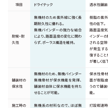
項目
ドライテック
透水性舗装
無機材のため紫外線に強く長
樹脂の紫外
期耐久性に優れる。
性の低下。
無機バインダーの強力な結合
路面温度気
耐候・耐
により、路面温度の変化に関わ
インダーの
久性
らず、ポーラス構造を維持。
される空隙
が発生する
復すること
が著しく低
無機材のため、無機バインダー
保水性骨材
舗装材の
無機骨材が保水機能を発揮、
面が樹脂皮
保水性
舗装材自体に保水機能を持た
うので舗装
せることが可能。
能。
施工時の
無機系の材料なので、ほぼ無
打設紺連時