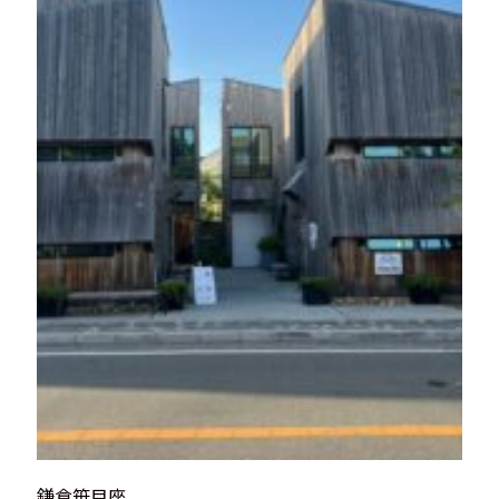
鎌倉笹目座