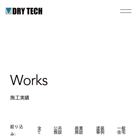
Works
施工実績
絞り込
全
公共
商業
塗装
一般
て
施設
施設
事例
住宅
み: